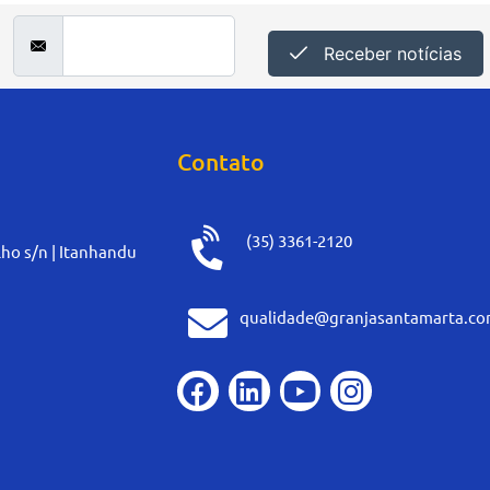
Receber notícias
Contato
(35) 3361-2120
ho s/n | Itanhandu
qualidade@granjasantamarta.co
F
L
Y
I
a
i
o
n
c
n
u
s
e
k
t
t